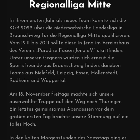
Regionalliga Mitte
In ihrem ersten Jahr als neues Team konnte sich die
KGB 2022 über die niedersächsische Landesliga in
Braunschweig für die Regionalliga Mitte qualifizieren.
Vom 19.11 bis 20.11 sollte diese In Jena im Vereinshaus
des Vereins „Paradise Fusion Jena e.V.“ stattfinden.
Unter unseren Gegnern würden sich erneut die
Sportsfreunde aus Braunschweig finden, daneben
Teams aus Bielefeld, Leipzig, Essen, Hollenstedt,
Radheim und Wuppertal.
Am 18. November freitags machte sich unsere
auserwählte Truppe auf den Weg nach Thüringen.
Ein letztes gemeinsames Abendessen vor dem
großen ersten Tag brachte unsere Stimmung auf ein
tolles Hoch.
In den kalten Morgenstunden des Samstags ging es