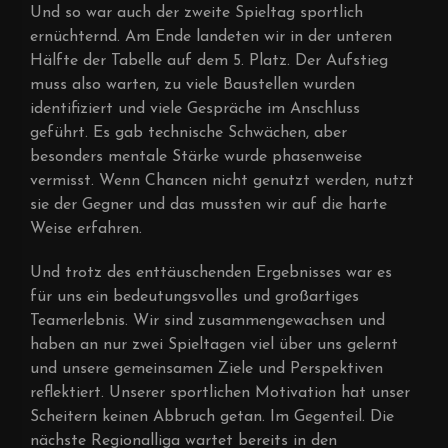
Und so war auch der zweite Spieltag sportlich
ernüchternd. Am Ende landeten wir in der unteren
Hälfte der Tabelle auf dem 5. Platz. Der Aufstieg
muss also warten, zu viele Baustellen wurden
identifiziert und viele Gespräche im Anschluss
geführt. Es gab technische Schwächen, aber
besonders mentale Stärke wurde phasenweise
vermisst. Wenn Chancen nicht genutzt werden, nutzt
sie der Gegner und das mussten wir auf die harte
Weise erfahren.
Und trotz des enttäuschenden Ergebnisses war es
für uns ein bedeutungsvolles und großartiges
Teamerlebnis. Wir sind zusammengewachsen und
haben an nur zwei Spieltagen viel über uns gelernt
und unsere gemeinsamen Ziele und Perspektiven
reflektiert. Unserer sportlichen Motivation hat unser
Scheitern keinen Abbruch getan. Im Gegenteil. Die
nächste Regionalliga wartet bereits in den