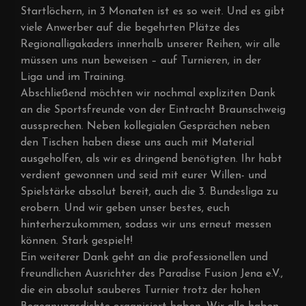
Startlöchern, in 3 Monaten ist es so weit. Und es gibt
viele Anwerber auf die begehrten Plätze des
Regionalligakaders innerhalb unserer Reihen, wir alle
müssen uns nun beweisen – auf Turnieren, in der
Liga und im Training.
Abschließend möchten wir nochmal expliziten Dank
an die Sportsfreunde von der Eintracht Braunschweig
aussprechen. Neben kollegialen Gesprächen neben
den Tischen haben diese uns auch mit Material
ausgeholfen, als wir es dringend benötigten. Ihr habt
verdient gewonnen und seid mit eurer Willen- und
Spielstärke absolut bereit, auch die 3. Bundesliga zu
erobern. Und wir geben unser bestes, euch
hinterherzukommen, sodass wir uns erneut messen
können. Stark gespielt!
Ein weiterer Dank geht an die professionellen und
freundlichen Ausrichter des Paradise Fusion Jena e.V.,
die ein absolut sauberes Turnier trotz der hohen