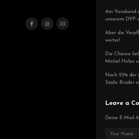
Am Vorabend de
unserem DYP ve
Aber die Verpf
weiter!
Die Chance lie
Michel Holze u
Nach 25% der g
Sejdic Brüder a
Leave a C
Deine E-Mail-Ad