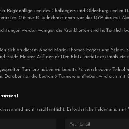
r Regionalliga und des Challengers und Oldenburg und mitten 
rirrten. Mit nur 14 TeilnehmerInnen war das DYP das mit Abst
lichtungen werden weniger, die Krankheiten sind hoffentlich
ßen sich an diesem Abend Mario-Thomas Eggers und Selami Si
nd Guido Meurer. Auf den dritten Platz landete erstmals ein
espielten Turniere haben wir bereits 72 verschiedene Teilnehm
n. Da aber nur die besten 8 Turniere einfließen, wird sich mit
omment
resse wird nicht veröffentlicht.
Erforderliche Felder sind mit