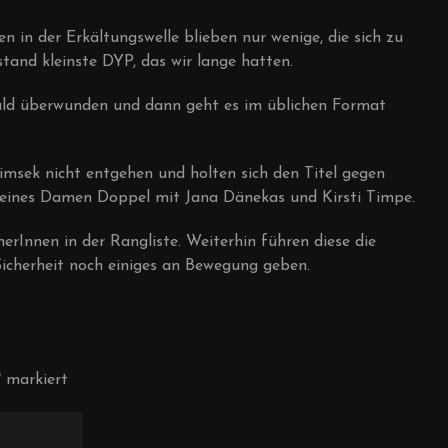
in der Erkältungswelle blieben nur wenige, die sich zu
and kleinste DYP, das wir lange hatten.
 bald überwunden und dann geht es im üblichen Format
msek nicht entgehen und holten sich den Titel gegen
 reines Damen Doppel mit Jana Dänekas und Kirsti Timpe.
erInnen in der Rangliste. Weiterhin führen diese die
 Sicherheit noch einiges an Bewegung geben.
*
markiert