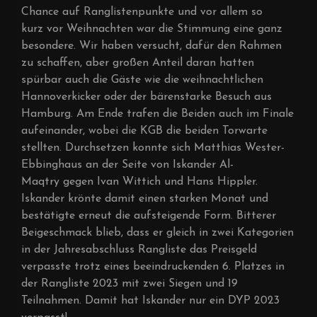
Chance auf Ranglistenpunkte und vor allem so
kurz vor Weihnachten war die Stimmung eine ganz
besondere. Wir haben versucht, dafür den Rahmen
zu schaffen, aber großen Anteil daran hatten
spürbar auch die Gäste wie die weihnachtlichen
Hannoverkicker oder der bärenstarke Besuch aus
Hamburg. Am Ende trafen die Beiden auch im Finale
aufeinander, wobei die KGB die beiden Torwarte
stellten. Durchsetzen konnte sich Matthias Wester-
Ebbinghaus an der Seite von Iskander Al-
Maqtry gegen Ivan Wittich und Hans Hippler.
Iskander krönte damit einen starken Monat und
bestätigte erneut die aufsteigende Form. Bitterer
Beigeschmack blieb, dass er gleich in zwei Kategorien
in der Jahresabschluss Rangliste das Preisgeld
verpasste trotz eines beeindruckenden 6. Platzes in
der Rangliste 2023 mit zwei Siegen und 19
Teilnahmen. Damit hat Iskander nur ein DYP 2023