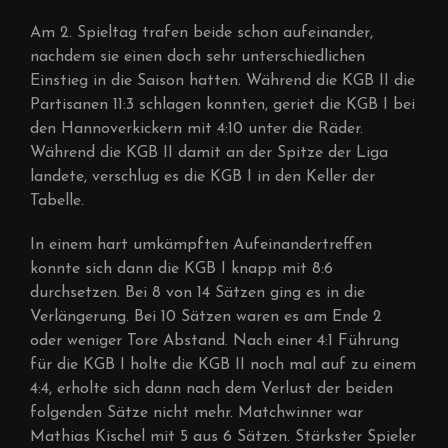
Am 2. Spieltag trafen beide schon aufeinander,
nachdem sie einen doch sehr unterschiedlichen
Einstieg in die Saison hatten. Während die KGB II die
Partisanen 11:3 schlagen konnten, geriet die KGB I bei
den Hannoverkickern mit 4:10 unter die Räder.
Während die KGB II damit an der Spitze der Liga
landete, verschlug es die KGB I in den Keller der
Tabelle.
In einem hart umkämpften Aufeinandertreffen
konnte sich dann die KGB I knapp mit 8:6
durchsetzen. Bei 8 von 14 Sätzen ging es in die
Verlängerung. Bei 10 Sätzen waren es am Ende 2
oder weniger Tore Abstand. Nach einer 4:1 Führung
für die KGB I holte die KGB II noch mal auf zu einem
4:4, erholte sich dann nach dem Verlust der beiden
folgenden Sätze nicht mehr. Matchwinner war
Mathias Kischel mit 5 aus 6 Sätzen. Stärkster Spieler