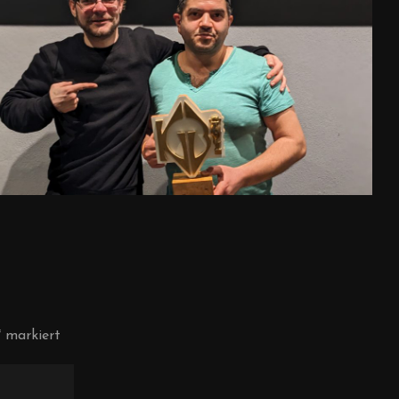
*
markiert