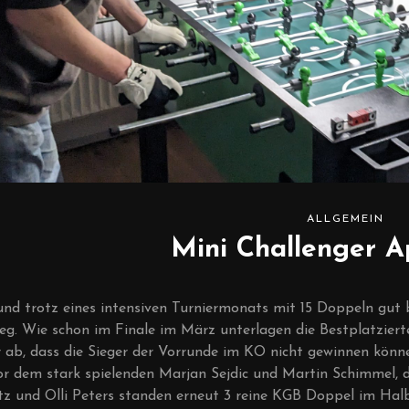
ALLGEMEIN
Mini Challenger A
und trotz eines intensiven Turniermonats mit 15 Doppeln gut
ieg. Wie schon im Finale im März unterlagen die Bestplatziert
r ab, dass die Sieger der Vorrunde im KO nicht gewinnen könn
or dem stark spielenden Marjan Sejdic und Martin Schimmel,
 und Olli Peters standen erneut 3 reine KGB Doppel im Halbf