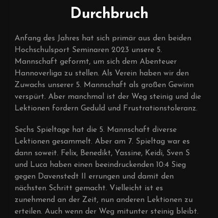
Durchbruch
Anfang des Jahres hat sich primär aus den beiden
Hochschulsport Seminaren 2023 unsere 5.
Mannschaft geformt, um sich dem Abenteuer
Hannoverliga zu stellen. Als Verein haben wir den
Zuwachs unserer 5. Mannschaft als großen Gewinn
verspürt. Aber manchmal ist der Weg steinig und die
Lektionen fordern Geduld und Frustrationstoleranz.
Sechs Spieltage hat die 5. Mannschaft diverse
Lektionen gesammelt. Aber am 7. Spieltag war es
dann soweit. Felix, Benedikt, Yassine, Keidi, Sven S
und Luca haben einen beeindruckenden 10:4 Sieg
gegen Davenstedt II errungen und damit den
nächsten Schritt gemacht. Vielleicht ist es
zunehmend an der Zeit, nun anderen Lektionen zu
erteilen. Auch wenn der Weg mitunter steinig bleibt.